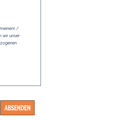
n meinem /
n wir unser
gezogenen