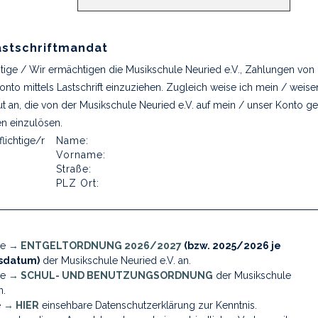
stschriftmandat
tige / Wir ermächtigen die Musikschule Neuried e.V., Zahlungen vo
nto mittels Lastschrift einzuziehen. Zugleich weise ich mein / weise
itut an, die von der Musikschule Neuried e.V. auf mein / unser Konto 
en einzulösen.
lichtige/r
Name:
Vorname:
Straße:
PLZ Ort:
ie
→ ENTGELTORDNUNG 2026/2027
(bzw. 2025/2026 je
tsdatum)
der Musikschule Neuried e.V. an.
ie
→ SCHUL- UND BENUTZUNGSORDNUNG
der Musikschule
n.
e
→ HIER
einsehbare Datenschutzerklärung zur Kenntnis.