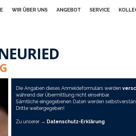
TE
WIR ÜBER UNS
ANGEBOT
SERVICE
KOLLE
NEURIED
G
Die Angaben dieses Anmeldeformulars werden
versc
während der Übermittlung nicht einsehbar.
Sämtliche eingegebenen Daten werden selbstverständl
Dritte weitergegeben!
Zu unserer
→ Datenschutz-Erklärung