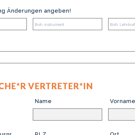
g Änderungen angeben!
CHE*R VERTRETER*IN
Name
Vornam
usnr.
PLZ
Ort