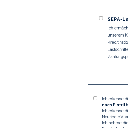
SEPA-La
Ich ermäch
unserem Ko
Kreditinst
Lastschrift
Zahlungspf
Ich erkenne d
nach Eintrit
Ich erkenne d
Neuried e.V. a
Ich nehme di